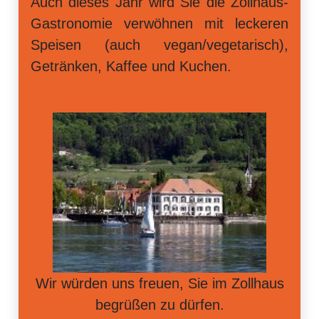
Auch dieses Jahr wird Sie die Zollhaus-
Gastronomie verwöhnen mit leckeren
Speisen (auch vegan/vegetarisch),
Getränken, Kaffee und Kuchen.
Wir würden uns freuen, Sie im Zollhaus
begrüßen zu dürfen.